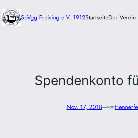
Zum
Inhalt
SpVgg Freising e.V. 1912
Startseite
Der Verein
springen
Spendenkonto fü
Nov. 17, 2018
—
Hennerfe
von