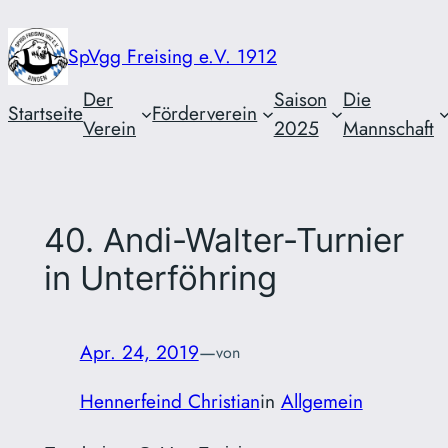
Zum
Inhalt
SpVgg Freising e.V. 1912
springen
Der
Saison
Die
Startseite
Förderverein
Verein
2025
Mannschaft
40. Andi-Walter-Turnier
in Unterföhring
Apr. 24, 2019
—
von
Hennerfeind Christian
in
Allgemein