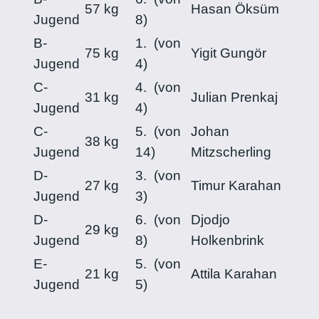
57 kg
Hasan Öksüm
Jugend
8)
B-
1. (von
75 kg
Yigit Gungör
Jugend
4)
C-
4. (von
31 kg
Julian Prenkaj
Jugend
4)
C-
5. (von
Johan
38 kg
Jugend
14)
Mitzscherling
D-
3. (von
27 kg
Timur Karahan
Jugend
3)
D-
6. (von
Djodjo
29 kg
Jugend
8)
Holkenbrink
E-
5. (von
21 kg
Attila Karahan
Jugend
5)