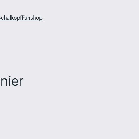
Schafkopf
Fanshop
nier