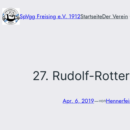
Zum
Inhalt
SpVgg Freising e.V. 1912
Startseite
Der Verein
springen
27. Rudolf-Rotte
Apr. 6, 2019
—
Hennerfei
von