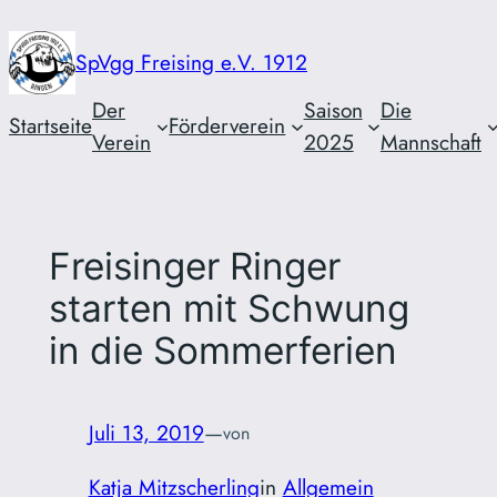
Zum
Inhalt
SpVgg Freising e.V. 1912
springen
Der
Saison
Die
Startseite
Förderverein
Verein
2025
Mannschaft
Freisinger Ringer
starten mit Schwung
in die Sommerferien
Juli 13, 2019
—
von
Katja Mitzscherling
in
Allgemein