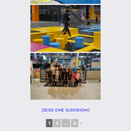
[ZEIGE EINE SLIDESHOW]
1
2
…
6
►