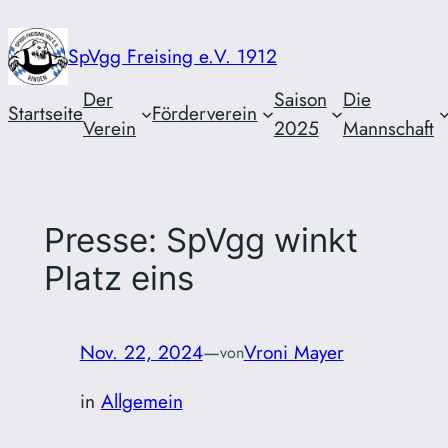
Zum
Inhalt
SpVgg Freising e.V. 1912
springen
Der
Saison
Die
Startseite
Förderverein
Verein
2025
Mannschaft
Presse: SpVgg winkt
Platz eins
Nov. 22, 2024
—
Vroni Mayer
von
in
Allgemein