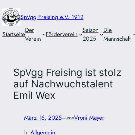
Zum
Inhalt
SpVgg Freising e.V. 1912
springen
Der
Saison
Die
Startseite
Förderverein
Verein
2025
Mannschaft
SpVgg Freising ist stolz
auf Nachwuchstalent
Emil Wex
März 16, 2025
—
Vroni Mayer
von
in
Allgemein