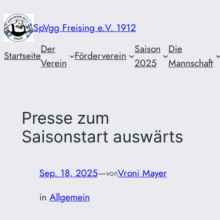
Zum
Inhalt
SpVgg Freising e.V. 1912
springen
Der
Saison
Die
Startseite
Förderverein
Verein
2025
Mannschaft
Presse zum
Saisonstart auswärts
Sep. 18, 2025
—
Vroni Mayer
von
in
Allgemein