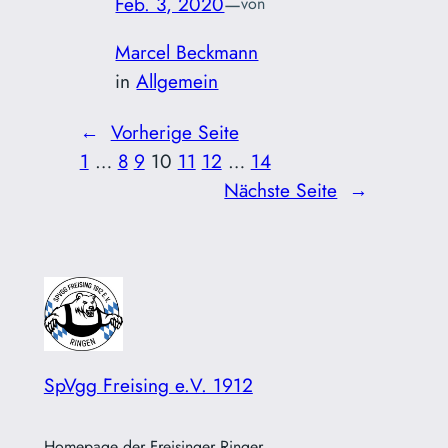
Feb. 3, 2020
—
von
Marcel Beckmann
in
Allgemein
←
Vorherige Seite
1
…
8
9
10
11
12
…
14
Nächste Seite
→
SpVgg Freising e.V. 1912
Homepage der Freisinger Ringer