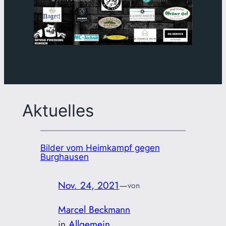
Aktuelles
Bilder vom Heimkampf gegen
Burghausen
Nov. 24, 2021
—
von
Marcel Beckmann
in
Allgemein