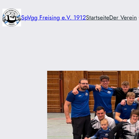
Zum
Inhalt
SpVgg Freising e.V. 1912
Startseite
Der Verein
springen