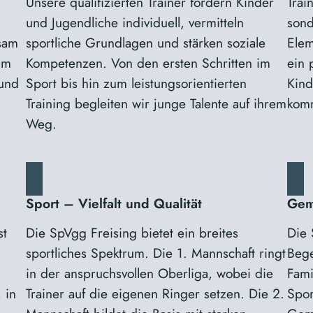
Unsere qualifizierten Trainer fördern Kinder
Trai
und Jugendliche individuell, vermitteln
sond
sam
sportliche Grundlagen und stärken soziale
Elem
im
Kompetenzen. Von den ersten Schritten im
ein 
 und
Sport bis hin zum leistungsorientierten
Kind
Training begleiten wir junge Talente auf ihrem
komm
Weg.
Sport – Vielfalt und Qualität
Geme
st
Die SpVgg Freising bietet ein breites
Die 
sportliches Spektrum. Die 1. Mannschaft ringt
Beg
in der anspruchsvollen Oberliga, wobei die
Fami
 in
Trainer auf die eigenen Ringer setzen. Die 2.
Spor