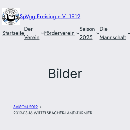
Zum
Inhalt
SpVgg Freising e.V. 1912
springen
Der
Saison
Die
Startseite
Förderverein
Verein
2025
Mannschaft
Bilder
SAISON 2019
»
2019-03-16 WITTELSBACHER-LAND-TURNIER