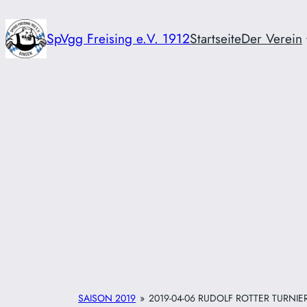
Zum
Inhalt
SpVgg Freising e.V. 1912
Startseite
Der Verein
springen
SAISON 2019
»
2019-04-06 RUDOLF ROTTER TURNIE