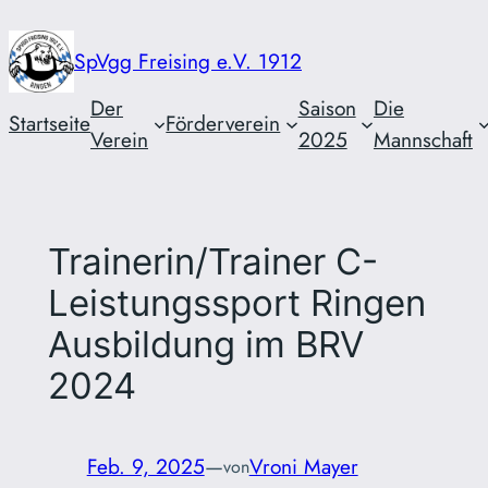
Zum
Inhalt
SpVgg Freising e.V. 1912
springen
Der
Saison
Die
Startseite
Förderverein
Verein
2025
Mannschaft
Trainerin/Trainer C-
Leistungssport Ringen
Ausbildung im BRV
2024
Feb. 9, 2025
—
Vroni Mayer
von