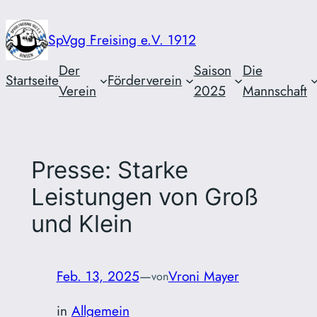
Zum
Inhalt
SpVgg Freising e.V. 1912
springen
Der
Saison
Die
Startseite
Förderverein
Verein
2025
Mannschaft
Presse: Starke
Leistungen von Groß
und Klein
Feb. 13, 2025
—
Vroni Mayer
von
in
Allgemein