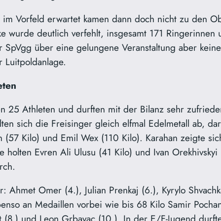
 im Vorfeld erwartet kamen dann doch nicht zu den O
ke wurde deutlich verfehlt, insgesamt 171 Ringerinne
der SpVgg über eine gelungene Veranstaltung aber kei
er Luitpoldanlage.
eten
n 25 Athleten und durften mit der Bilanz sehr zufriede
ten sich die Freisinger gleich elfmal Edelmetall ab, 
n (57 Kilo) und Emil Wex (110 Kilo). Karahan zeigte si
 holten Evren Ali Ulusu (41 Kilo) und Ivan Orekhivskyi (
rch.
er: Ahmet Omer (4.), Julian Prenkaj (6.), Kyrylo Shvachk
nso an Medaillen vorbei wie bis 68 Kilo Samir Pochans
t (8.) und Leon Grbavac (10.). In der E/F-Jugend durfte