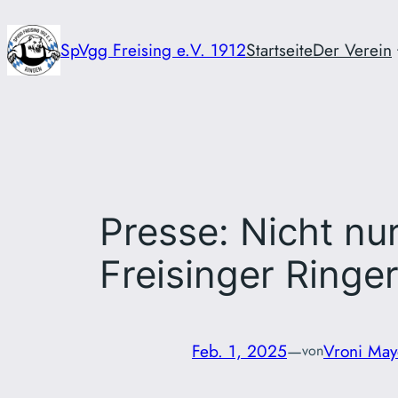
Zum
Inhalt
SpVgg Freising e.V. 1912
Startseite
Der Verein
springen
Presse: Nicht nu
Freisinger Ringe
Feb. 1, 2025
—
Vroni May
von