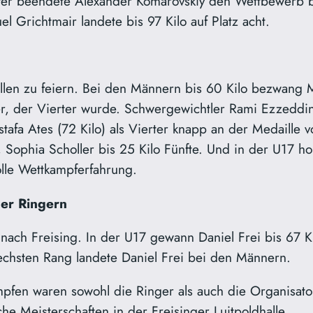
nter beendete Alexander Komarovskiy den Wettbewerb bi
 Grichtmair landete bis 97 Kilo auf Platz acht.
en zu feiern. Bei den Männern bis 60 Kilo bezwang Mu
 der Vierter wurde. Schwergewichtler Rami Ezzeddine 
afa Ates (72 Kilo) als Vierter knapp an der Medaille 
, Sophia Scholler bis 25 Kilo Fünfte. Und in der U17 ho
volle Wettkampferfahrung.
ger Ringern
ach Freising. In der U17 gewann Daniel Frei bis 67 Ki
echsten Rang landete Daniel Frei bei den Männern.
pfen waren sowohl die Ringer als auch die Organisato
e Meisterschaften in der Freisinger Luitpoldhalle.