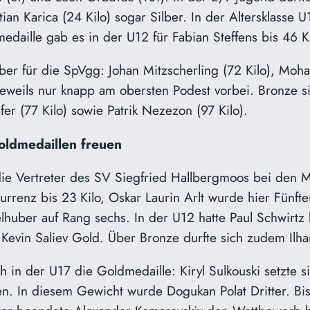
tian Karica (24 Kilo) sogar Silber. In der Altersklasse 
medaille gab es in der U12 für Fabian Steffens bis 46 K
ber für die SpVgg: Johan Mitzscherling (72 Kilo), Mo
weils nur knapp am obersten Podest vorbei. Bronze sic
fer (77 Kilo) sowie Patrik Nezezon (97 Kilo).
oldmedaillen freuen
die Vertreter des SV Siegfried Hallbergmoos bei den M
enz bis 23 Kilo, Oskar Laurin Arlt wurde hier Fünfter.
elhuber auf Rang sechs. In der U12 hatte Paul Schwirtz
evin Saliev Gold. Über Bronze durfte sich zudem Ilham
h in der U17 die Goldmedaille: Kiryl Sulkouski setzte 
gen. In diesem Gewicht wurde Dogukan Polat Dritter. B