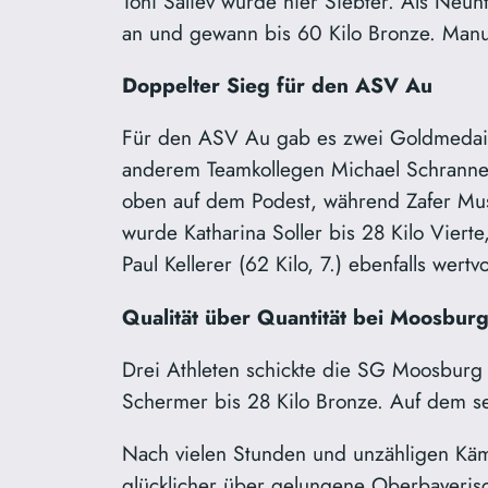
Toni Saliev wurde hier Siebter. Als Neu
an und gewann bis 60 Kilo Bronze. Manuel
Doppelter Sieg für den ASV Au
Für den ASV Au gab es zwei Goldmedaill
anderem Teamkollegen Michael Schranner,
oben auf dem Podest, während Zafer Must
wurde Katharina Soller bis 28 Kilo Vierte
Paul Kellerer (62 Kilo, 7.) ebenfalls wert
Qualität über Quantität bei Moosbur
Drei Athleten schickte die SG Moosburg n
Schermer bis 28 Kilo Bronze. Auf dem s
Nach vielen Stunden und unzähligen Käm
glücklicher über gelungene Oberbayerisch