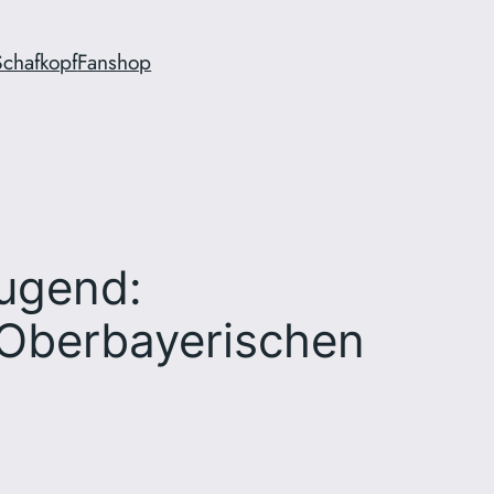
Schafkopf
Fanshop
eugend:
r Oberbayerischen