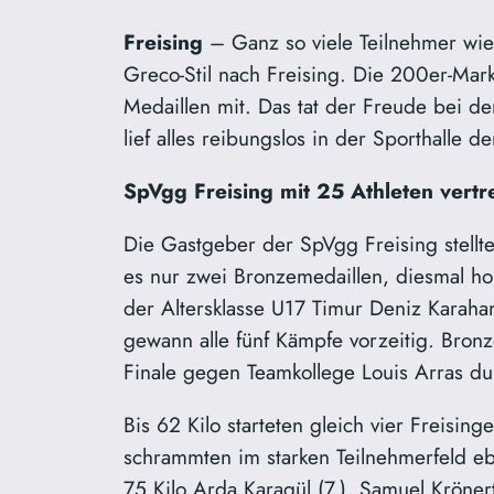
Freising
– Ganz so viele Teilnehmer wie
Greco-Stil nach Freising. Die 200er-Mar
Medaillen mit. Das tat der Freude bei 
lief alles reibungslos in der Sporthalle d
SpVgg Freising mit 25 Athleten vertr
Die Gastgeber der SpVgg Freising stellte
es nur zwei Bronzemedaillen, diesmal hol
der Altersklasse U17 Timur Deniz Karaha
gewann alle fünf Kämpfe vorzeitig. Bronze
Finale gegen Teamkollege Louis Arras du
Bis 62 Kilo starteten gleich vier Freising
schrammten im starken Teilnehmerfeld ebe
75 Kilo Arda Karagül (7.), Samuel Kröner