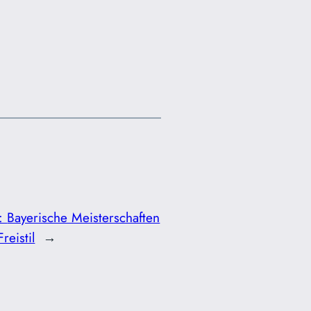
r:
Bayerische Meisterschaften
reistil
→