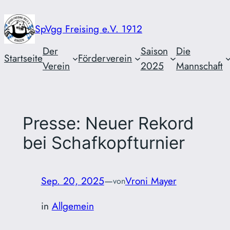
Zum
Inhalt
SpVgg Freising e.V. 1912
springen
Der
Saison
Die
Startseite
Förderverein
Verein
2025
Mannschaft
Presse: Neuer Rekord
bei Schafkopfturnier
Sep. 20, 2025
—
Vroni Mayer
von
in
Allgemein